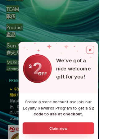
TEAM
隊伍
Product
產品
Sun WuKong
齊天大聖
孫悟空
We’ve got a
2
MUSIC X ART JAM !
$
nice welcome
Jeremy Hammony
OFF
gift for you!
- FREE PLAN IS AVAILABLE -
► 辛迪加以太工會總部 2023/8/21 1:11 AM 新功能
開啟 !
新的網站會員指派徽章 - 「BLUEBOAT 藍船」已開
Create a store account and join our
啟。登入藍船後將自動指派藍船徽章
Loyalty Rewards Program to get a
$2
(BLUEBOAT)。若有疑問請洽管理員。
code to use at checkout.
blueboatark@gmail.com
Claim now