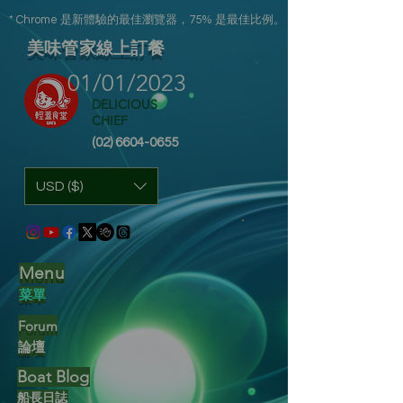
* Chrome 是新體驗的最佳瀏覽器，75% 是最佳比例。
美味管家線上訂餐
01/01/2023
DELICIOUS
CHIEF
(02) 6604-0655
USD ($)
Menu
菜單
F
orum
論壇
Boat Blog
船長日誌