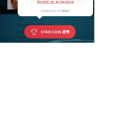
Remind me at checkout
Widget Didn’t Load
Check your internet and refresh
STAR COIN 星幣
this page.
If that doesn’t work, contact us.