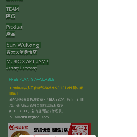
TEAM
隊伍
Product
產品
Sun WuKong
齊天大聖
孫悟空
MUSIC X ART JAM !
Jeremy Hammony
- FREE PLAN IS AVAILABLE -
► 辛迪加以太工會總部 2023/8/21 1:11 AM 新功能
開啟 !
新的網站會員指派徽章 - 「BLUEBOAT 藍船」已開
啟。登入藍船後將自動指派藍船徽章
(BLUEBOAT)。若有疑問請洽管理員。
blueboatark@gmail.com