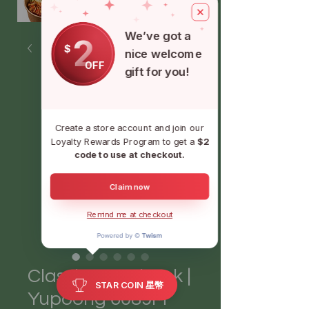
We’ve got a
2
$
nice welcome
OFF
gift for you!
Create a store account and join our
Loyalty Rewards Program to get a
$2
code to use at checkout.
Claim now
Remind me at checkout
Classic Snapback |
STAR COIN 星幣
Yupoong 6089M