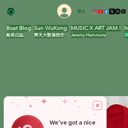
登入
Boat Blog
Sun WuKong
MUSIC X ART JAM !
M
船長日誌
齊天大聖
孫悟空
Jeremy Hammony
We’ve got a nice