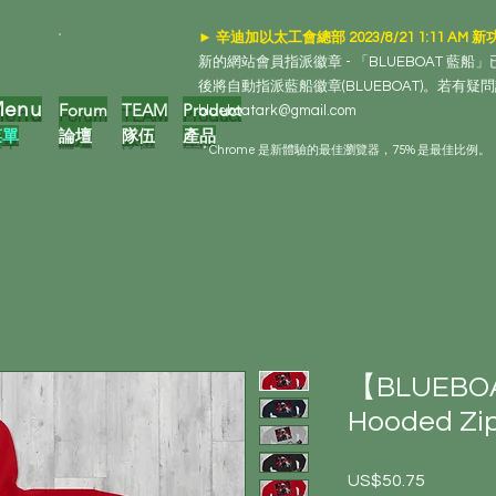
► 辛迪加以太工會總部 2023/8/21 1:11 AM 新
新的網站會員指派徽章 - 「BLUEBOAT 藍
後將自動指派藍船徽章(BLUEBOAT)。若有疑
enu
F
orum
TEAM
Product
blueboatark@gmail.com
菜單
論壇
隊伍
產品
* Chrome 是新體驗的最佳瀏覽器，75% 是最佳比例。
【BLUEBO
Hooded Zip
US$50.75
價格