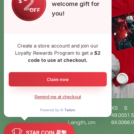
2
$
welcome gift for
OFF
you!
Create a store account and join our
Loyalty Rewards Program to get a
$2
code to use at checkout.
Claim now
Remind me at checkout
XS
S
Width, cm
48.00
51.
Length, cm
64.00
66.
Sleeve length, cm
59.50
60.
STAR COIN 星幣