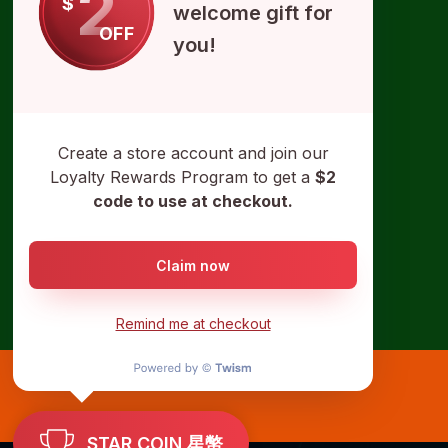
2
$
welcome gift for
OFF
you!
Create a store account and join our
Loyalty Rewards Program to get a
$2
code to use at checkout.
Claim now
Remind me at checkout
STAR COIN 星幣