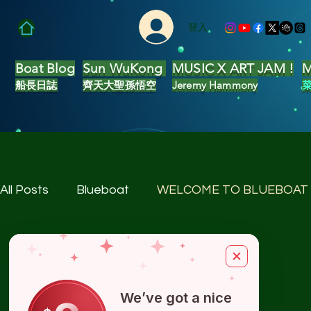
登入
Boat Blog
Sun WuKong
MUSIC X ART JAM !
M
船長日誌
齊天大聖
孫悟空
Jeremy Hammony
All Posts
Blueboat
WELCOME TO BLUEBOAT
We’ve got a nice