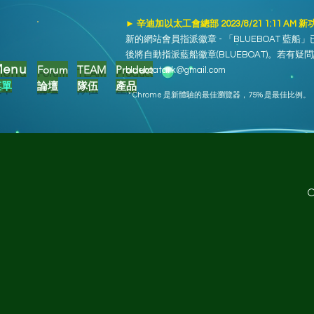
► 辛迪加以太工會總部 2023/8/21 1:11 AM 新
新的網站會員指派徽章 - 「BLUEBOAT 藍
後將自動指派藍船徽章(BLUEBOAT)。若有疑
enu
F
orum
TEAM
Product
blueboatark@gmail.com
菜單
論壇
隊伍
產品
* Chrome 是新體驗的最佳瀏覽器，75% 是最佳比例。