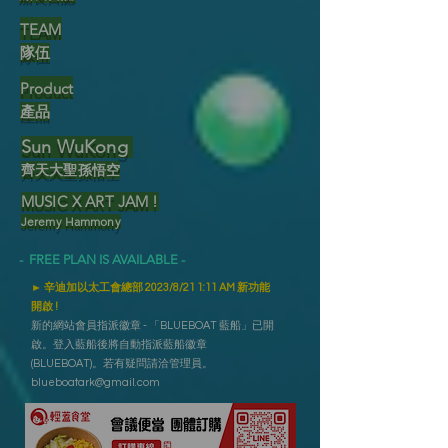
TEAM
隊伍
Product
產品
Sun WuKong
齊天大聖
孫悟空
MUSIC X ART JAM !
Jeremy Hammony
- FREE PLAN IS AVAILABLE -
► 辛迪加以太工會總部 2023/8/21 1:11 AM 新功能
開啟 !
新的網站會員指派徽章 - 「BLUEBOAT 藍船」已開
啟。登入藍船後將自動指派藍船徽章
(BLUEBOAT)。若有疑問請洽管理員。
blueboatark@gmail.com