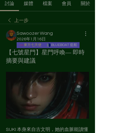
討論
媒體
檔案
會員
關於
上一步
Sawoozer Wang
2026年1月16日
東方七天使
BLUEBOAT 藍船
【七號星門】星門呼喚— 即時
摘要與建議
SUKI 本身來自古文明，她的血脈能讀懂