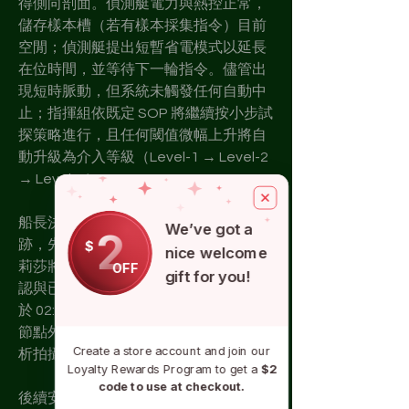
得側向剖面。偵測艇電力與熱控正常，
儲存樣本槽（若有樣本採集指令）目前
空閒；偵測艇提出短暫省電模式以延長
在位時間，並等待下一輪指令。儘管出
現短時脈動，但系統未觸發任何自動中
止；指揮組依既定 SOP 將繼續按小步試
探策略進行，且任何閾值微幅上升將自
動升級為介入等級（Level-1 → Level-2 
→ Level-3）。
船長決策同意按建議在下一圈調整軌
We’ve got a
2
$
跡，先覆蓋 B 節點外側剖面；同時要求
nice welcome
莉莎將 A/C 的高解析切片優先處理，確
OFF
gift for you!
認與已知樣本的化學對應性。偵測艇將
於 02:30 進行第二圈掃描（優先覆蓋 B 
節點外緣剖面，並在返回路徑中加高解
Create a store account and join our
析拍攝 A/C 節點）。
Loyalty Rewards Program to get a
$2
code to use at checkout.
後續安排如下：通訊組維持主/備援雙通