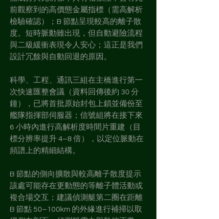
前觀察到的高價態金屬指標（需高解析
檢驗確認）；B 節點呈現較高的離子散
度。短時脈動雖出現，但自動避險流程
與二級緩衝表現令人安心；這正是我們
設計冗餘與自動回退的原因。
科學、工程、通訊三組在主橋進行第一
次快速匯整會議（資料回傳後約 30 分
鐘），已將首批原始封包上鎖並備份至
艦隊指揮部伺服器；信號組將在接下來 
6 小時內進行高解析度時間片重建（目
標分辨率提升 4–8 倍），以定位脈動在
頻譜上的精細結構。
B 節點的側向擴散與較高離子散度提示
該處可能存在更動態的等離子體活動或
複合場交互；建議偵測艇第二圈在距離 
B 節點 50–100km 的外緣進行補掃以取