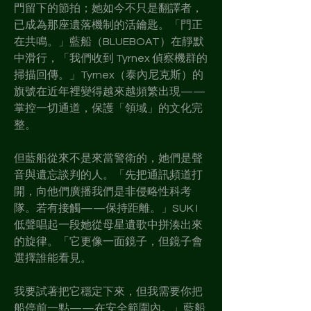
門留下的節拍；她如今不只是翻譯者，
已成為那座遺落機制的活鑰匙。「門正
在共鳴。」藍船（BLUEBOAT）在靜默
中滑行，「我們收到 Tyrnex 偵察機群的
掃描回傳。」Tyrnex（泰內尼克斯）的
旗號在近年裡變得越來越頻繁出現——
掌控一切通道，保護「領域」的文化完
整。
但藍船從來不是來當警衛的，她們是聲
音與遺忘談判的人。「先把通訊頻道打
開，向他們廣播我們是非侵略性科考
隊。若有接觸——保持距離。」SUK I
低聲唱起一段她從母星遺歌中拼湊出來
的旋律。「它更像一面鏡子，但鏡子會
選擇誰能看見。
我要試著把它穩定下來，但我需要你把
船停前一點——在安全範圍內。」藍船