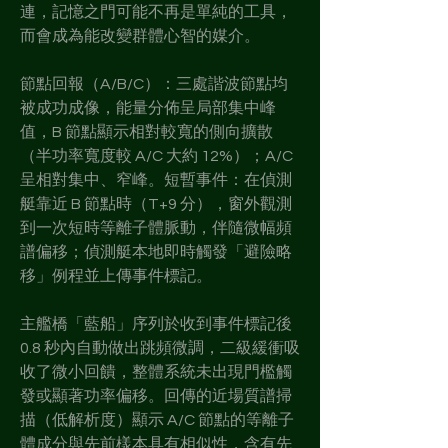
連，記憶之門可能不再是單純的工具，
而會成為能改變群體心智的媒介。
節點回報（A/B/C）：三處諧波節點均
被成功成像，能量分佈呈局部集中峰
值，B 節點顯示相對較寬的側向擴散
（半功率寬度較 A/C 大約 12%）；A/C 
呈相對集中、窄峰。短暫事件：在偵測
艇靠近 B 節點時（T+9 分），窗外觀測
到一次短時等離子體脈動，伴隨微幅頻
譜偏移；偵測艇本地即時觸發「避險略
移」例程並上傳事件標記。
主艦橋「藍船」序列於收到事件標記後 
0.8 秒內自動做出跳頻微調，二級緩衝吸
收了微小回饋，整體系統未出現門檻觸
發或顯著功率偏移。回傳的近場質譜掃
描（低解析度）顯示 A/C 節點的等離子
體成分與先前樣本具有相似性，含有先