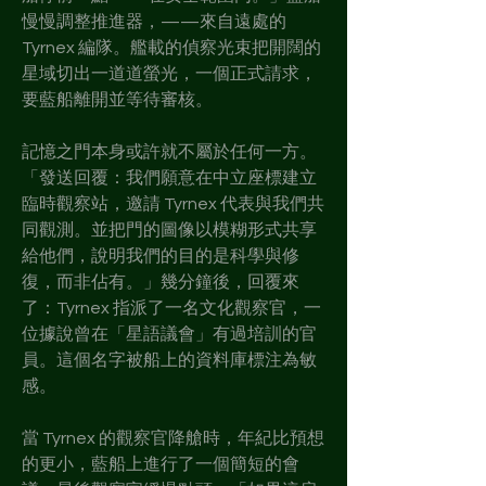
慢慢調整推進器，——來自遠處的 
Tyrnex 編隊。艦載的偵察光束把開闊的
星域切出一道道螢光，一個正式請求，
要藍船離開並等待審核。
記憶之門本身或許就不屬於任何一方。
「發送回覆：我們願意在中立座標建立
臨時觀察站，邀請 Tyrnex 代表與我們共
同觀測。並把門的圖像以模糊形式共享
給他們，說明我們的目的是科學與修
復，而非佔有。」幾分鐘後，回覆來
了：Tyrnex 指派了一名文化觀察官，一
位據說曾在「星語議會」有過培訓的官
員。這個名字被船上的資料庫標注為敏
感。
當 Tyrnex 的觀察官降艙時，年紀比預想
的更小，藍船上進行了一個簡短的會