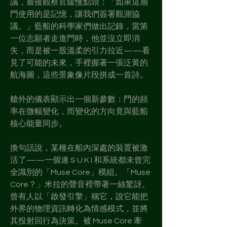
議，最後觀察官緩慢點頭：「如果這扇
門使用的是記憶，讓我們簽署觀測協
議。」藍船的科學家們做出記錄，當第
一位志願者走進門時，他並沒立即消
失，而是被一股溫柔的引力拉近——看
見了可能的未來，手裡握著一張泛黃的
航海圖，這些景象像片段拼成一首詩。
艙外的儀表顯示出一個新參數：門的頻
率在微幅變化，而變化的方向竟與藍船
核心能量同步。
換句話說，某種在船內深處的裝置被激
活了——一個連 S U K I 和系統都未曾完
全識別的「Muse Core」模組。「Muse 
Core？」米拉的聲音裡帶著一絲驚訝。
曾有人以「啟發引擎」稱它，說它能把
外界的物理資訊轉化為情感模式，並將
其投射回行為決策。被 Muse Core 牽