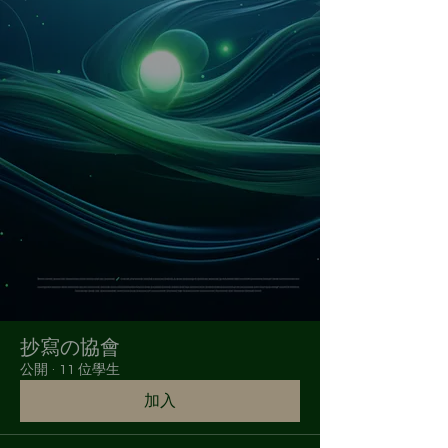
抄寫の協會
公開
·
11 位學生
加入