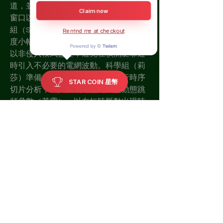
道，並在偵測艇回傳路徑增加三倍重傳
Claim now
窗口以確保高解析切片完整回傳。工程
組（Sawoozer）將二級緩衝待命敏感
Remind me at checkout
度小幅提升（alpha v1.4.1 建議值）並
以非侵入模式監控，避免在偵測艇靠近
時引入不必要的電網波動。科學組（莉
莎）準備在偵測艇回傳後立即進行時序
STAR COIN 星幣
切片分析，並與信號組協同調整動態跳
頻參數（若需），以在短時脈動出現時
進一步縮減影響範圍。
人員值班輪替小組將在 03:30 進行短暫
交接，確保監控窗口有人連續盯防並有
替補可即刻接手。
首圈側掃已達到我們的首要目標——安
全取得近場能量地形與頻譜雛形，並驗
證了自動回退、偵測艇緩存與「藍船」
動態跳頻在實戰情況下的協同效能。接